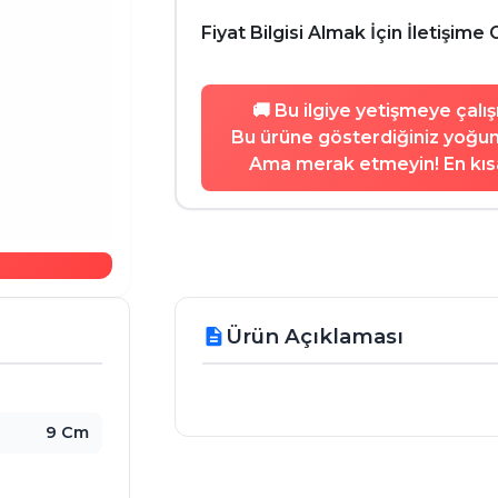
Fiyat Bilgisi Almak İçin İletişime 
🚚 Bu ilgiye yetişmeye çalı
Bu ürüne gösterdiğiniz yoğun 
Ama merak etmeyin! En kısa
Ürün Açıklaması
description
9 Cm