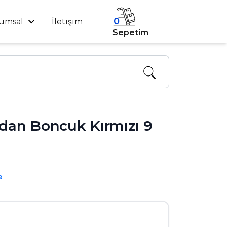
0
umsal
İletişim
Sepetim
an Boncuk Kırmızı 9
e