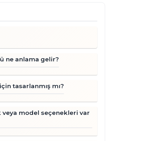
ü ne anlama gelir?
çin tasarlanmış mı?
 veya model seçenekleri var