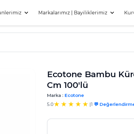
ünlerimiz
Markalarımız | Bayiliklerimiz
Kur
Ecotone Bambu Kürd
Cm 100'lü
Marka :
Ecotone
5.0
|
1
💬 Değerlendirm