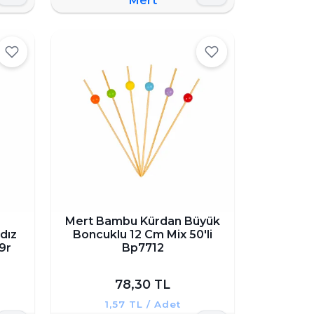
Mert
Mert Bambu Kürdan Büyük
dız
Boncuklu 12 Cm Mix 50'li
9r
Bp7712
78,30 TL
1,57 TL / Adet