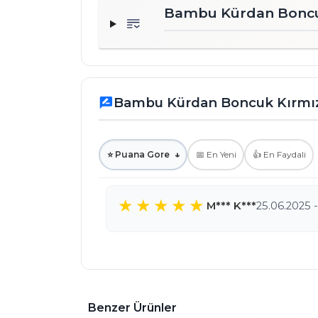
Bambu Kürdan Boncuk 
Bambu Kürdan Boncuk Kırmızı
rate_review
⭐ Puana Gore
↓
📅 En Yeni
👍 En Faydali
M*** K***
25.06.2025 -
Benzer Ürünler