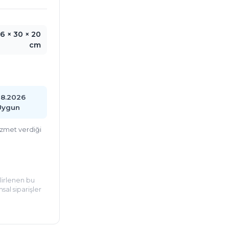
6 × 30 × 20
cm
08.2026
Uygun
hizmet verdiği
elirlenen bu
sal siparişler