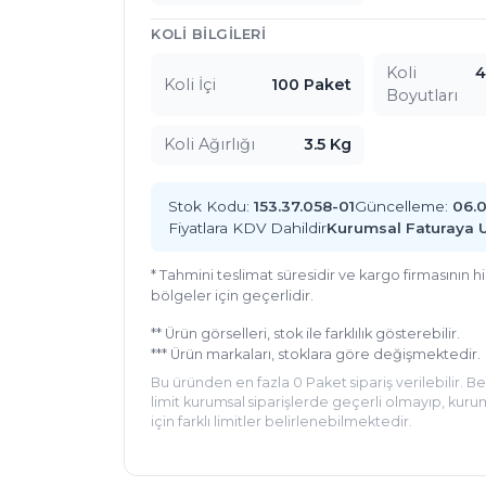
KOLI BILGILERI
Koli
4
Koli İçi
100 Paket
Boyutları
Koli Ağırlığı
3.5 Kg
Stok Kodu:
153.37.058-01
Güncelleme:
06.
Fiyatlara KDV Dahildir
Kurumsal Faturaya 
* Tahmini teslimat süresidir ve kargo firmasının 
bölgeler için geçerlidir.
** Ürün görselleri, stok ile farklılık gösterebilir.
*** Ürün markaları, stoklara göre değişmektedir.
Bu üründen en fazla 0 Paket sipariş verilebilir. B
limit kurumsal siparişlerde geçerli olmayıp, kurum
için farklı limitler belirlenebilmektedir.