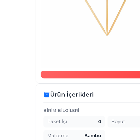
Ürün İçerikleri
inventory_2
Ürün İçerikleri
BIRIM BILGILERI
Paket İçi
0
Boyut
Malzeme
Bambu